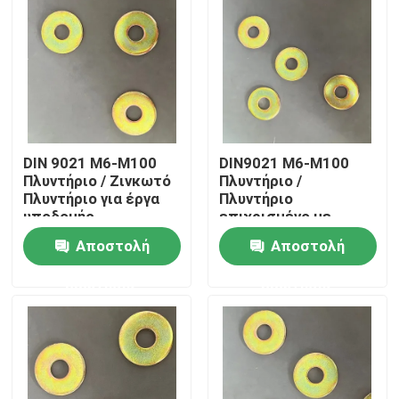
DIN 9021 M6-M100
DIN9021 M6-M100
Πλυντήριο / Ζινκωτό
Πλυντήριο /
Πλυντήριο για έργα
Πλυντήριο
υποδομής
επιχρισμένο με
ψευδάργυρο για
Αποστολή
Αποστολή
βαριά μηχανήματα
Αρχική Σελίδα
ερώτησης
ερώτησης
Προϊόντα
Σχετικά με εμάς